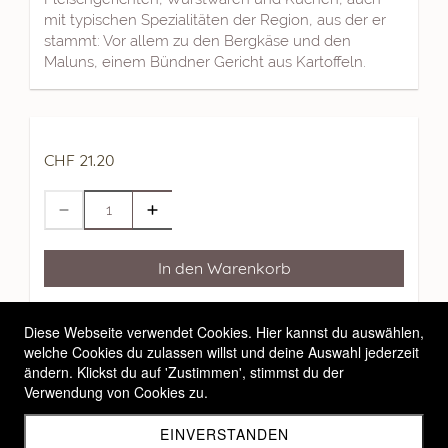
mit typischen Spezialitäten der Region, aus der er
stammt: Vor allem zu den Bergkäse und den
Maluns, einem Bündner Gericht aus Kartoffeln.
CHF 21.20
In den Warenkorb
Allgemeine Geschäftsbedingungen
Diese Webseite verwendet Cookies. Hier kannst du auswählen,
welche Cookies du zulassen willst und deine Auswahl jederzeit
Widerrufsbelehrung
ändern. Klickst du auf 'Zustimmen', stimmst du der
Versandbedingungen
Verwendung von Cookies zu.
EINVERSTANDEN